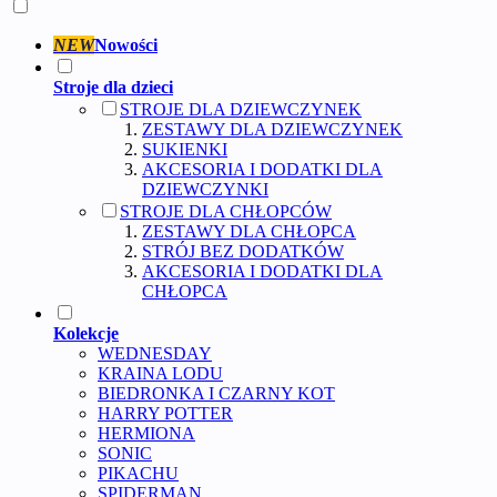
NEW
Nowości
Stroje dla dzieci
STROJE DLA DZIEWCZYNEK
ZESTAWY DLA DZIEWCZYNEK
SUKIENKI
AKCESORIA I DODATKI DLA
DZIEWCZYNKI
STROJE DLA CHŁOPCÓW
ZESTAWY DLA CHŁOPCA
STRÓJ BEZ DODATKÓW
AKCESORIA I DODATKI DLA
CHŁOPCA
Kolekcje
WEDNESDAY
KRAINA LODU
BIEDRONKA I CZARNY KOT
HARRY POTTER
HERMIONA
SONIC
PIKACHU
SPIDERMAN