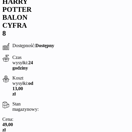
HARRY
POTTER
BALON
CYFRA
8
Dostępność:
Dostępny
Czas
wysyłki:
24
godziny
Koszt
wysyłki:
od
13,00
zł
Stan
magazynowy:
Cena:
49,00
zł