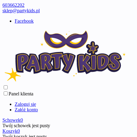
603662202
sklep@partykids.pl
Facebook
Panel klienta
Zaloguj się
Załóż konto
Schowek
0
Twój schowek jest pusty
Koszyk
0
Twój koszyk jest pusty ...