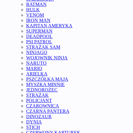
BATMAN
HULK
VENOM
IRON MAN
KAPITAN AMERYKA
SUPERMAN
DEADPOOL
PSI PATROL
STRAŻAK SAM
NINJAGO
WOJOWNIK NINJA
NARUTO
MARIO
ARIELKA
PSZCZÓŁKA MAJA
MYSZKA MINNIE
JEDNOROŻEC
STRAŻAK
POLICJANT
CZAROWNICA
CZARNA PANTERA
DINOZAUR
DYNIA
STICH
CZERWONY KAPTUREK