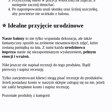
Przytrzymaj balon w pozycji widocznej na zdjęciu, a
następnie zacznij dmuchać.
Po napompowaniu usuń słomkę oraz ściśnij uszczelkę,
aby powietrze nie uciekało z balona.
⭐ Idealne przyjęcie urodzinowe
Nasze balony
to nie tylko wspaniała dekoracja, ale także
fantastyczny sposób na zrobienie niesamowitych zdjęć, które
zostaną pamiątką na lata. Z nami każda
urodzinowa
impreza
stanie się niezapomnianym wydarzeniem,
pełnym
emocji i wrażeń.
Nikt jeszcze nie napisał recenzji do tego produktu. Bądź
pierwszy i napisz recenzję.
Tylko zarejestrowani klienci mogą pisać recenzje do produktów.
Jeżeli posiadasz konto w naszym sklepie zaloguj się na nie, jeżeli
nie załóż bezpłatne konto i napisz recenzję.
Pozostałe produkty z kategorii