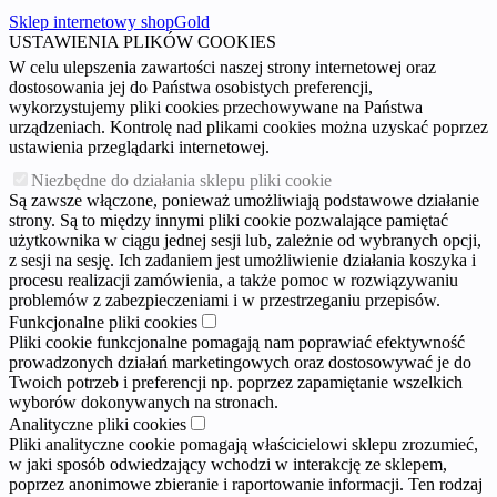
Sklep internetowy shopGold
USTAWIENIA PLIKÓW COOKIES
W celu ulepszenia zawartości naszej strony internetowej oraz
dostosowania jej do Państwa osobistych preferencji,
wykorzystujemy pliki cookies przechowywane na Państwa
urządzeniach. Kontrolę nad plikami cookies można uzyskać poprzez
ustawienia przeglądarki internetowej.
Niezbędne do działania sklepu pliki cookie
Są zawsze włączone, ponieważ umożliwiają podstawowe działanie
strony. Są to między innymi pliki cookie pozwalające pamiętać
użytkownika w ciągu jednej sesji lub, zależnie od wybranych opcji,
z sesji na sesję. Ich zadaniem jest umożliwienie działania koszyka i
procesu realizacji zamówienia, a także pomoc w rozwiązywaniu
problemów z zabezpieczeniami i w przestrzeganiu przepisów.
Funkcjonalne pliki cookies
Pliki cookie funkcjonalne pomagają nam poprawiać efektywność
prowadzonych działań marketingowych oraz dostosowywać je do
Twoich potrzeb i preferencji np. poprzez zapamiętanie wszelkich
wyborów dokonywanych na stronach.
Analityczne pliki cookies
Pliki analityczne cookie pomagają właścicielowi sklepu zrozumieć,
w jaki sposób odwiedzający wchodzi w interakcję ze sklepem,
poprzez anonimowe zbieranie i raportowanie informacji. Ten rodzaj