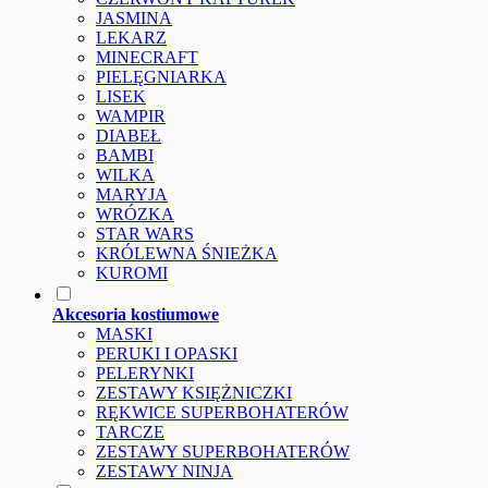
JASMINA
LEKARZ
MINECRAFT
PIELĘGNIARKA
LISEK
WAMPIR
DIABEŁ
BAMBI
WILKA
MARYJA
WRÓZKA
STAR WARS
KRÓLEWNA ŚNIEŻKA
KUROMI
Akcesoria kostiumowe
MASKI
PERUKI I OPASKI
PELERYNKI
ZESTAWY KSIĘŻNICZKI
RĘKWICE SUPERBOHATERÓW
TARCZE
ZESTAWY SUPERBOHATERÓW
ZESTAWY NINJA