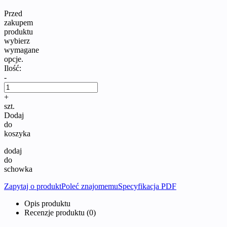
Przed
zakupem
produktu
wybierz
wymagane
opcje.
Ilość:
-
+
szt.
Dodaj
do
koszyka
dodaj
do
schowka
Zapytaj o produkt
Poleć znajomemu
Specyfikacja PDF
Opis produktu
Recenzje produktu (0)