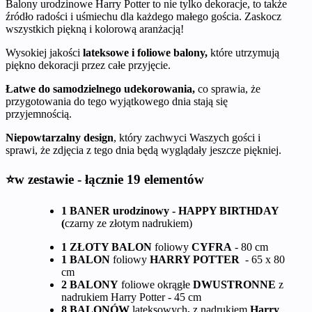
Balony urodzinowe Harry Potter to nie tylko dekoracje, to także
źródło radości i uśmiechu dla każdego małego gościa. Zaskocz
wszystkich piękną i kolorową aranżacją!
Wysokiej jakości
lateksowe i foliowe balony,
które utrzymują
piękno dekoracji przez całe przyjęcie.
Łatwe do samodzielnego udekorowania,
co sprawia, że
przygotowania do tego wyjątkowego dnia stają się
przyjemnością.
Niepowtarzalny design
, który zachwyci Waszych gości i
sprawi, że zdjęcia z tego dnia będą wyglądały jeszcze piękniej.
⭐w zestawie - łącznie 19 elementów
1 BANER urodzinowy - HAPPY BIRTHDAY
(
czarny ze złotym nadrukiem)
1 ZŁOTY BALON
foliowy
CYFRA
- 80 cm
1 BALON
foliowy
HARRY POTTER
- 65 x 80
cm
2 BALONY
foliowe okrągłe
DWUSTRONNE
z
nadrukiem Harry Potter - 45 cm
8 BALONÓW
lateksowych
,
z nadrukiem
Harry