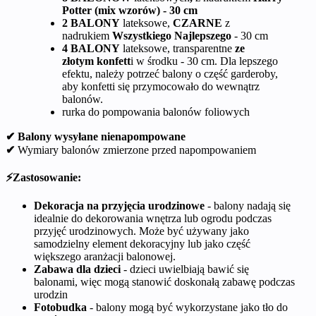
Potter (mix wzorów) - 30 cm
2 BALONY
lateksowe,
CZARNE
z
nadrukiem
Wszystkiego Najlepszego
- 30 cm
4 BALONY
lateksowe, transparentne
ze
złotym
konfett
i w środku - 30 cm. Dla lepszego
efektu, należy potrzeć balony o część garderoby,
aby konfetti się przymocowało do wewnątrz
balonów.
rurka do pompowania balonów foliowych
✔ Balony wysyłane nienapompowane
✔
Wymiary balonów zmierzone przed napompowaniem
⚡Zastosowanie:
Dekoracja na przyjęcia urodzinowe
- balony nadają się
idealnie do dekorowania wnętrza lub ogrodu podczas
przyjęć urodzinowych. Może być używany jako
samodzielny element dekoracyjny lub jako część
większego aranżacji balonowej.
Zabawa dla dzieci
- dzieci uwielbiają bawić się
balonami, więc mogą stanowić doskonałą zabawę podczas
urodzin
Fotobudka
- balony mogą być wykorzystane jako tło do